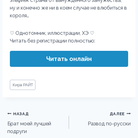
эльфиек страны от вынужденного замужества,
ну и конечно же ни в коем случае не влюбиться в
короля…
♡ Однотомник, иллюстрации, ХЭ ♡
Читать без регистрации полностью:
Читать онлайн
Метки
Кира РАЙТ
записи:
Навигация
НАЗАД
ДАЛЕЕ
по
Брат моей лучшей
Развод по-русски
подруги
записям