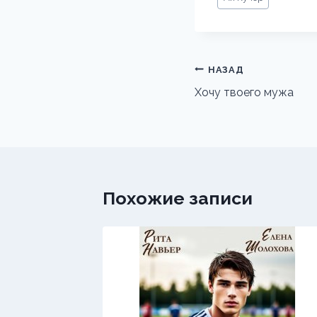
записи:
Навигация
НАЗАД
по
Хочу твоего мужа
записям
Похожие записи