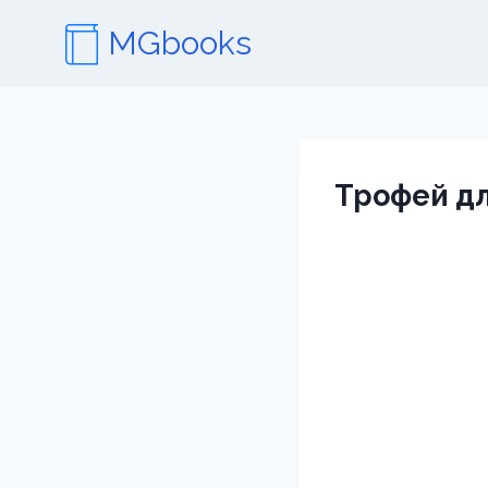
Перейти
MGbooks
к
содержимому
Трофей дл