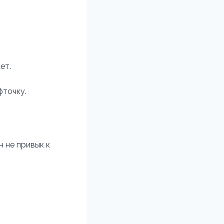
ает.
фточку.
н не привык к