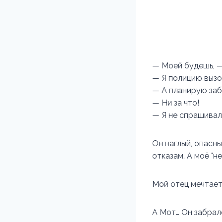
— Моей будешь, —
— Я полицию вызо
— А планирую заб
— Ни за что!
— Я не спрашивал,
Он наглый, опасны
отказам. А моё "не
Мой отец мечтает
А Мот… Он забрал