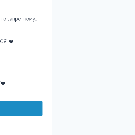
у-то запретному…
Я" ❤️
W❤️