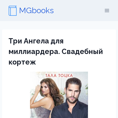
Перейти
MGbooks
к
содержимому
Три Ангела для
миллиардера. Свадебный
кортеж