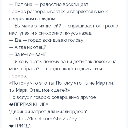
— Вот она! — радостно восклицает.
Громов разворачивается и вперяется в меня
сверлящим взглядом.
— Вы мама этих детей? — спрашивает он, грозно
наступая, и я синхронно пячусь назад.
— Да, — гордо вскидываю голову.
— А где их отец?
— Зачем он вам?
— Я хочу знать, почему ваши дети так похожи на
моего брата? — продолжает надвигаться
Громов.
«Потому что это ты. Потому что ты не Мартин,
ты Марк. Отец моих детей»
Но вслух я говорю совершенно другое.
‍❤️‍ПЕРВАЯ КНИГА:
"Двойной запрет для миллиардера"
— https://litnet.com/shrt/uZPy
‍❤️‍ТРИ "Д":