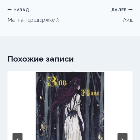
Навигация
НАЗАД
ДАЛЕЕ
по
Маг на передержке 3
Аид
записям
Похожие записи