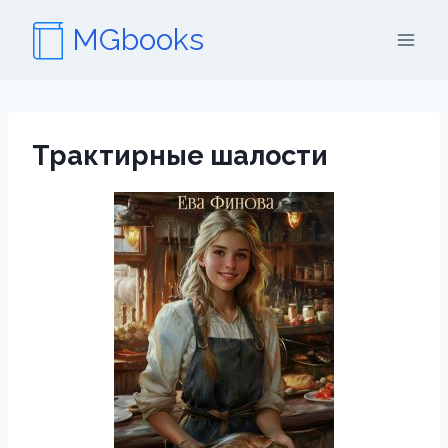
Перейти
MGbooks
к
содержимому
Трактирные шалости