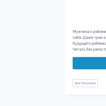
Мужчина к ребенк
себя. Даже трех 
будущего ребенка
Читать без регис
Метки
Яна Полунина
записи: