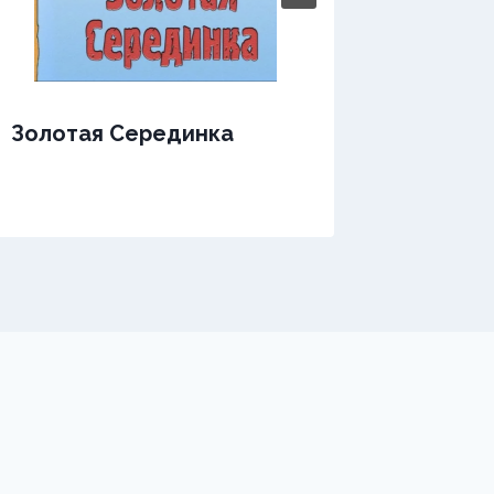
Золотая Серединка
Золота
мажор