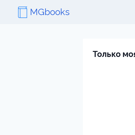
Перейти
MGbooks
к
содержимому
Только м