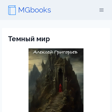
Перейти
MGbooks
к
содержимому
Темный мир