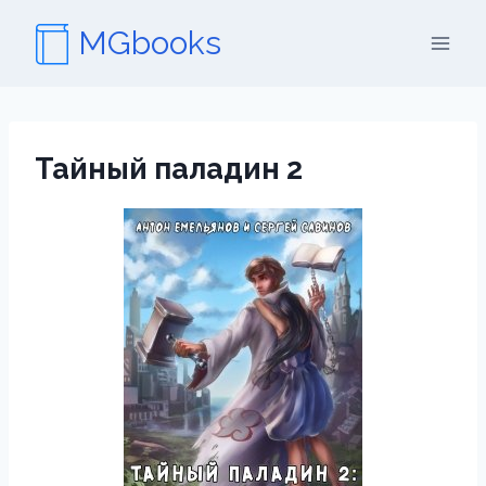
Перейти
MGbooks
к
содержимому
Тайный паладин 2