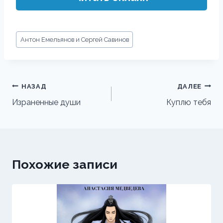
Метки
Антон Емельянов и Сергей Савинов
записи:
Навигация
НАЗАД
ДАЛЕЕ
по
Израненные души
Куплю тебя
записям
Похожие записи