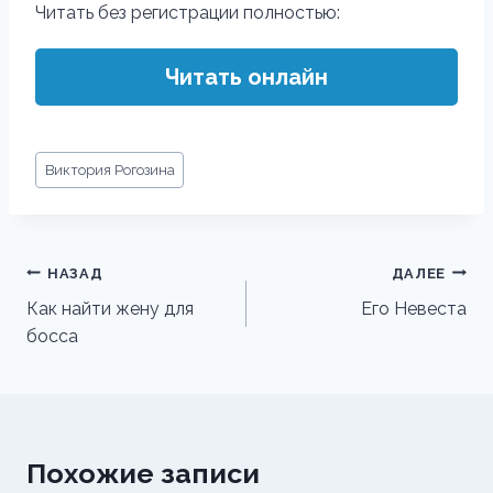
Читать без регистрации полностью:
Читать онлайн
Метки
Виктория Рогозина
записи:
Навигация
НАЗАД
ДАЛЕЕ
по
Как найти жену для
Его Невеста
босса
записям
Похожие записи