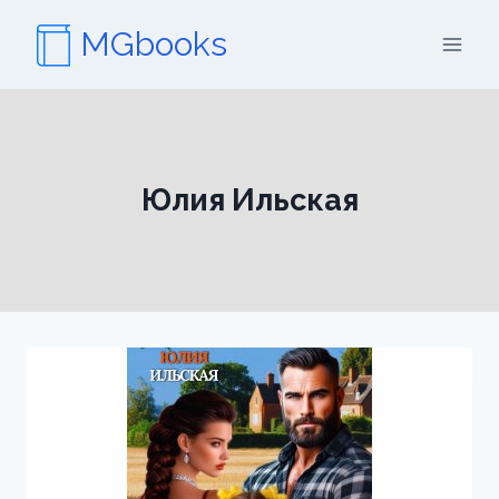
Перейти
MGbooks
к
содержимому
Юлия Ильская