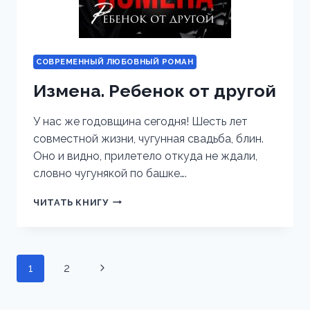
СОВРЕМЕННЫЙ ЛЮБОВНЫЙ РОМАН
Измена. Ребенок от другой
У нас же годовщина сегодня! Шесть лет
совместной жизни, чугунная свадьба, блин.
Оно и видно, прилетело откуда не ждали,
словно чугунякой по башке….
ИЗМЕНА.
ЧИТАТЬ КНИГУ
РЕБЕНОК
ОТ
ДРУГОЙ
Навигация
1
2
Следующая
по
страница
страницам