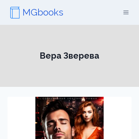
Перейти
MGbooks
к
содержимому
Вера Зверева