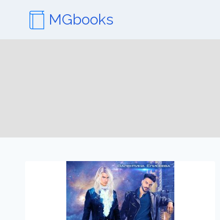
Перейти
MGbooks
к
содержимому