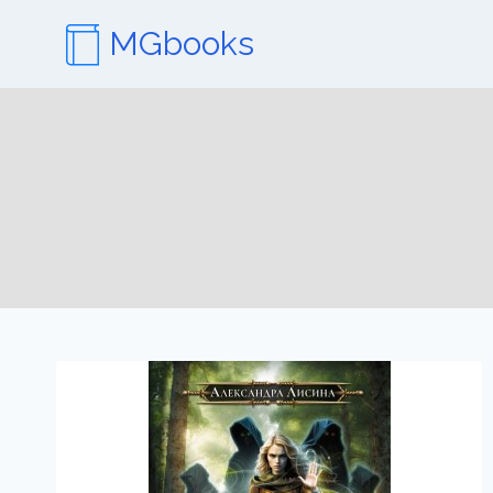
Перейти
MGbooks
к
содержимому