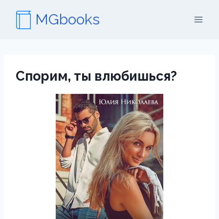
Перейти
MGbooks
к
содержимому
Спорим, ты влюбишься?