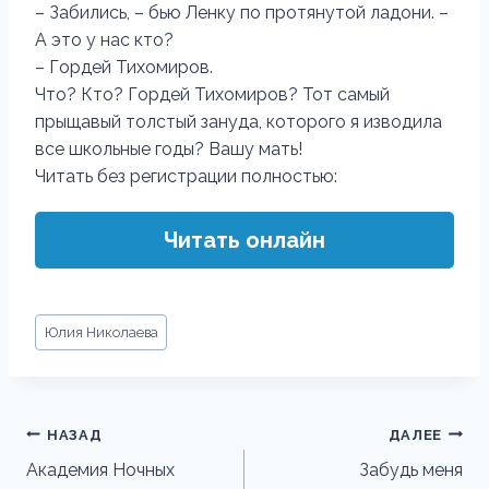
– Забились, – бью Ленку по протянутой ладони. –
А это у нас кто?
– Гордей Тихомиров.
Что? Кто? Гордей Тихомиров? Тот самый
прыщавый толстый зануда, которого я изводила
все школьные годы? Вашу мать!
Читать без регистрации полностью:
Читать онлайн
Метки
Юлия Николаева
записи:
Навигация
НАЗАД
ДАЛЕЕ
по
Академия Ночных
Забудь меня