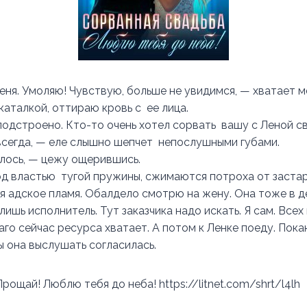
ня. Умоляю! Чувствую, больше не увидимся, — хватает ме
каталкой, оттираю кровь с ее лица.
 подстроено. Кто-то очень хотел сорвать вашу с Леной с
всегда, — еле слышно шепчет непослушными губами.
илось, — цежу ощерившись.
од властью тугой пружины, сжимаются потроха от застар
я адское пламя. Обалдело смотрю на жену. Она тоже в д
лишь исполнитель. Тут заказчика надо искать. Я сам. Все
аго сейчас ресурса хватает. А потом к Ленке поеду. Пока
ы она выслушать согласилась.
рощай! Люблю тебя до неба! https://litnet.com/shrt/l4lh