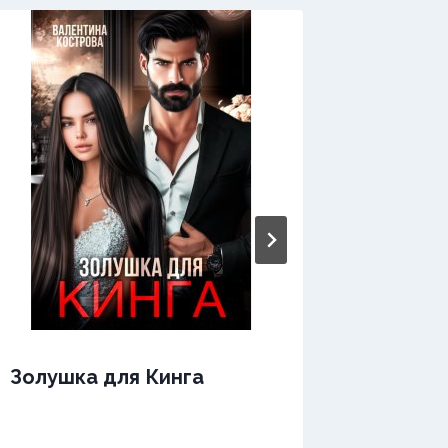
Золушка для Кинга
Жить з
(не) ве