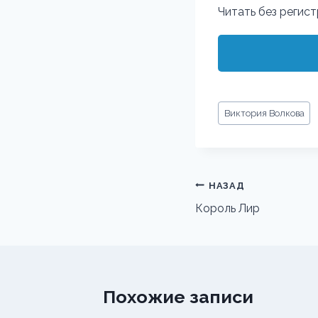
Читать без регис
Метки
Виктория Волкова
записи:
Навигация
НАЗАД
по
Король Лир
записям
Похожие записи