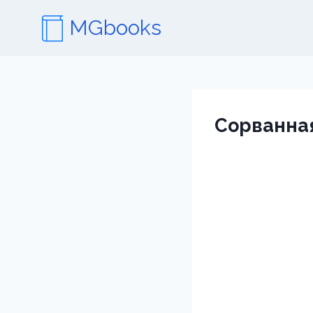
Перейти
MGbooks
к
содержимому
Сорванная