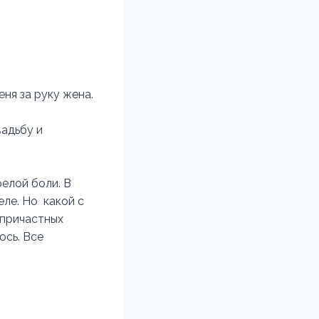
ня за руку жена.
вадьбу и
елой боли. В
еле. Но какой с
х причастных
юсь. Все