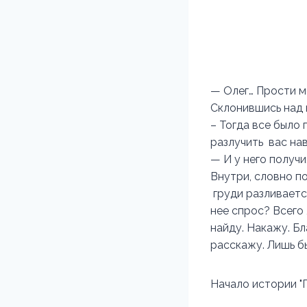
— Олег… Прости ме
Склонившись над 
– Тогда все было
разлучить вас на
— И у него получ
Внутри, словно п
груди разливаетс
нее спрос? Всего 
найду. Накажу. Бл
расскажу. Лишь б
Начало истории "П