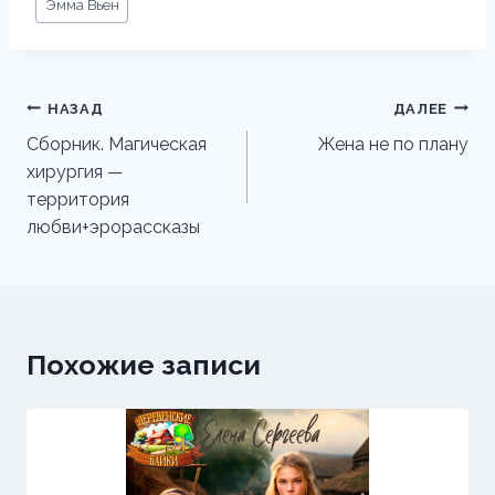
Эмма Вьен
записи:
Навигация
НАЗАД
ДАЛЕЕ
по
Сборник. Магическая
Жена не по плану
хирургия —
записям
территория
любви+эрорассказы
Похожие записи