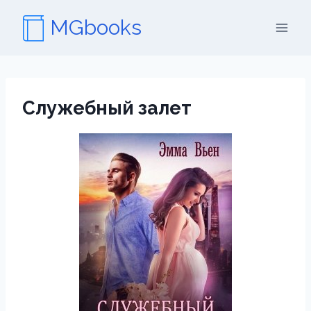
Перейти
MGbooks
к
содержимому
Служебный залет