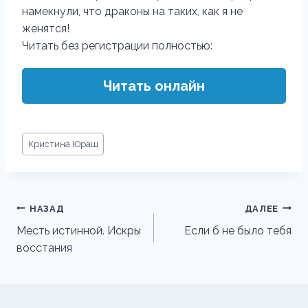
намекнули, что драконы на таких, как я не
женятся!
Читать без регистрации полностью:
Читать онлайн
Метки
Кристина Юраш
записи:
Навигация
НАЗАД
ДАЛЕЕ
по
Месть истинной. Искры
Если б не было тебя
восстания
записям