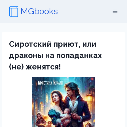
Перейти
MGbooks
к
содержимому
Сиротский приют, или
драконы на попаданках
(не) женятся!