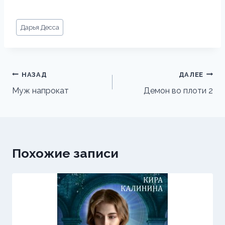
Метки
Дарья Десса
записи:
Навигация
НАЗАД
ДАЛЕЕ
по
Муж напрокат
Демон во плоти 2
записям
Похожие записи