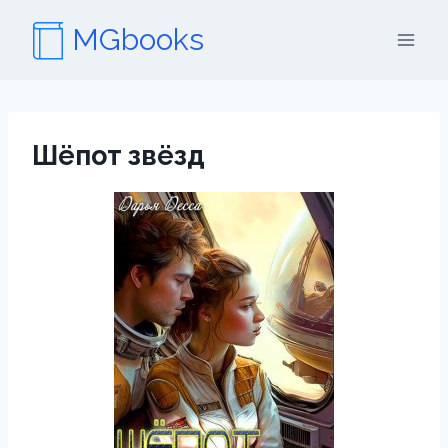
Перейти
MGbooks
к
содержимому
Шёпот звёзд