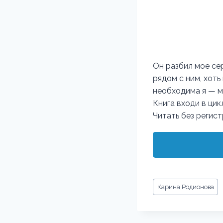
Он разбил мое се
рядом с ним, хот
необходима я — м
Книга входи в ци
Читать без регис
Метки
Карина Родионова
записи: