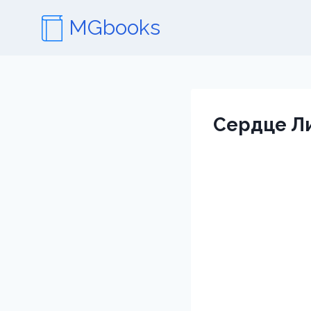
Перейти
MGbooks
к
содержимому
Сердце Ли