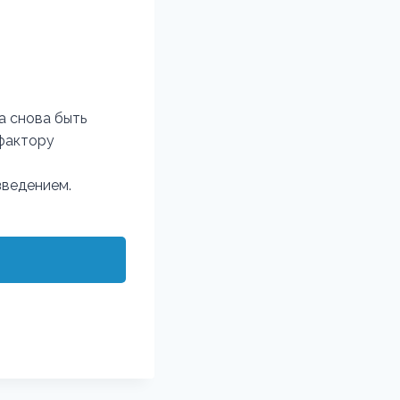
а снова быть
ефактору
зведением.