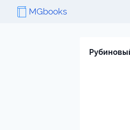
Перейти
MGbooks
к
содержимому
Рубиновы