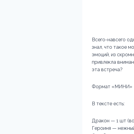
Всего-навсего одн
знал, что такое 
эмоций, из скром
привлекла вниман
эта встреча?
Формат «МИНИ»
В тексте есть:
Дракон — 1 шт (во
Героиня — нежны