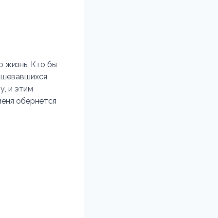
ю жизнь. Кто бы
бушевавшихся
у, и этим
меня обернётся