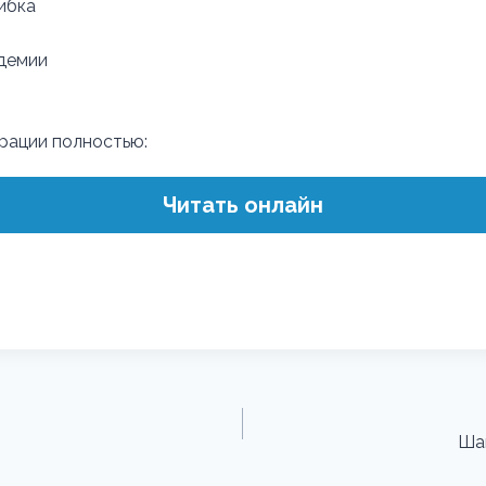
ибка
демии
трации полностью:
Читать онлайн
Ша