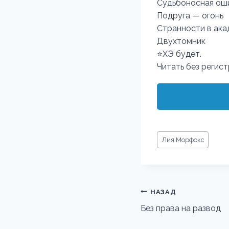
Судьбоносная ош
Подруга — огонь
Странности в ака
Двухтомник
⭐ХЭ будет.
Читать без регис
Метки
Лия Морфокс
записи:
Навигация
НАЗАД
по
Без права на развод
записям