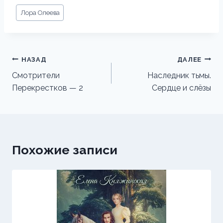
Метки
Лора Олеева
записи:
Навигация
НАЗАД
ДАЛЕЕ
по
Смотрители
Наследник тьмы.
Перекрестков — 2
Сердце и слёзы
записям
Похожие записи