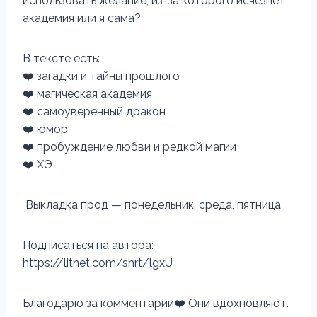
использовать желание, из-за которого исчезнет
академия или я сама?
В тексте есть:
‍❤️‍ загадки и тайны прошлого
‍❤️‍ магическая академия
‍❤️‍ самоуверенный дракон
‍❤️‍ юмор
‍❤️‍ пробуждение любви и редкой магии
‍❤️‍ ХЭ
Выкладка прод — понедельник, среда, пятница
Подписаться на автора:
https://litnet.com/shrt/lgxU
Благодарю за комментарии‍❤️‍ Они вдохновляют.