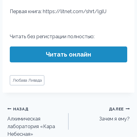
Первая книга: https://litnet.com/shrt/lglU
Читать без регистрации полностью:
Читать онлайн
Метки
Любава Ливада
записи:
Навигация
НАЗАД
ДАЛЕЕ
по
Алхимическая
Зачем я ему?
лаборатория «Кара
записям
Небесная»