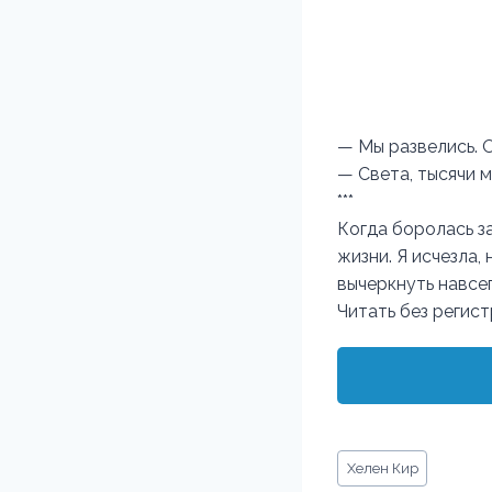
— Мы развелись. 
— Света, тысячи 
***
Когда боролась за
жизни. Я исчезла,
вычеркнуть навсег
Читать без регис
Метки
Хелен Кир
записи: