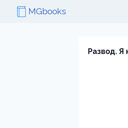
Перейти
MGbooks
к
содержимому
Развод. Я 