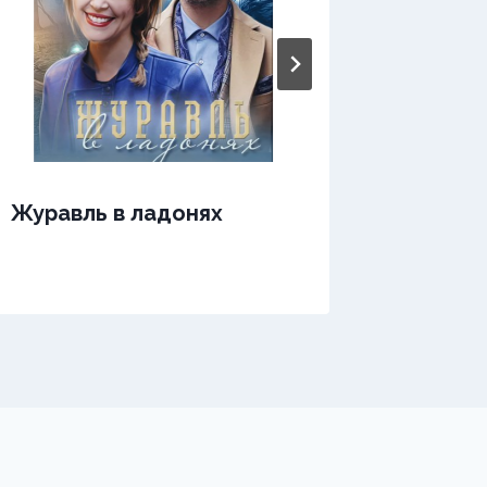
Журавль в ладонях
Жесток
власти