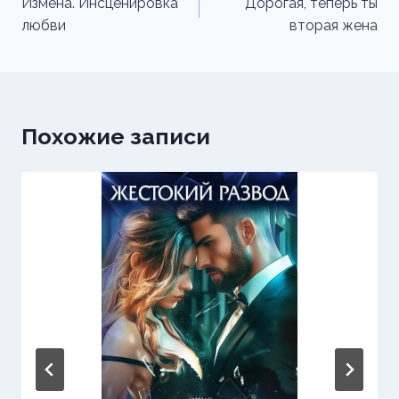
по
Измена. Инсценировка
Дорогая, теперь ты
любви
вторая жена
записям
Похожие записи