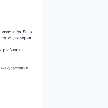
божаю тебя, Лина,
 согрел, подарил
ж, разбивший
чкам, заставил