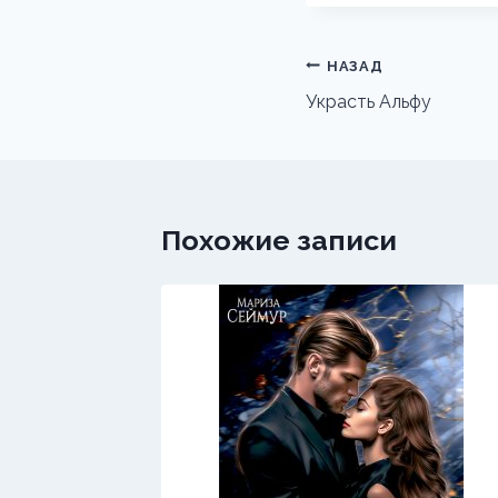
Навигация
НАЗАД
по
Украсть Альфу
записям
Похожие записи