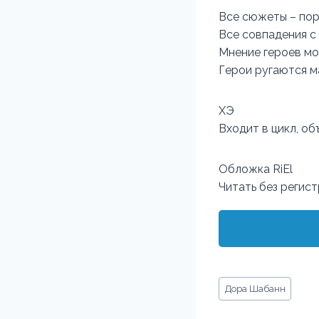
Все сюжеты – пор
Все совпадения с
Мнение героев мо
Герои ругаются м
ХЭ
Входит в цикл, об
Обложка RiEl
Читать без регис
Метки
Дора Шабанн
записи: