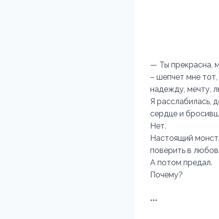
— Ты прекрасна, м
– шепчет мне тот
надежду, мечту, 
Я расслабилась, д
сердце и бросивш
Нет.
Настоящий монстр
поверить в любовь
А потом предал.
Почему?
***