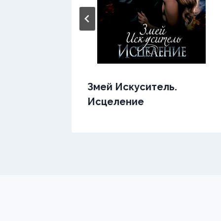
х
Змей Искуситель.
Исцеление