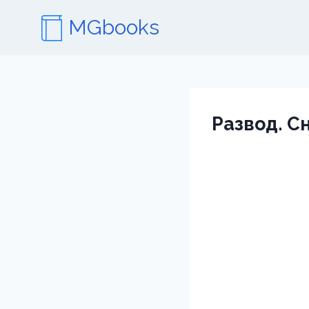
Перейти
MGbooks
к
содержимому
Развод. С