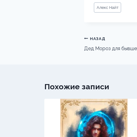
Метки
Алекс Найт
записи:
Навигация
НАЗАД
по
Дед Мороз для бывшей
записям
Похожие записи