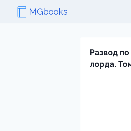
Перейти
MGbooks
к
содержимому
Развод по
лорда. Том