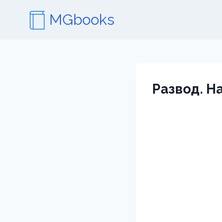
Перейти
MGbooks
к
содержимому
Развод. Н