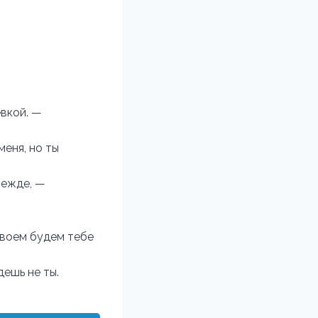
евкой. —
меня, но ты
режде, —
двоем будем тебе
дешь не ты.