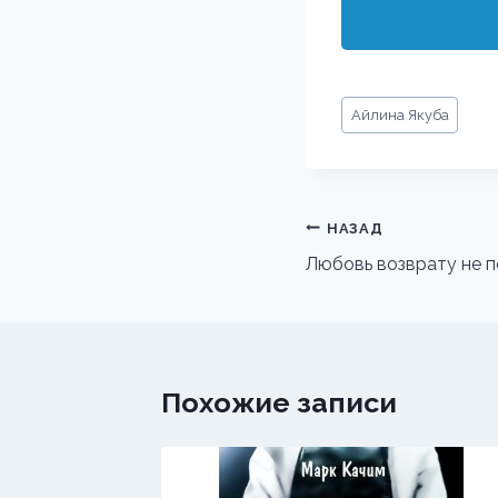
Метки
Айлина Якуба
записи:
Навигация
НАЗАД
по
Любовь возврату не 
записям
Похожие записи