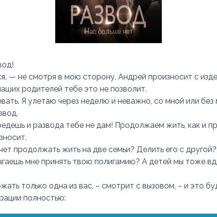
вод!
я, — не смотря в мою сторону, Андрей произносит с изд
аших родителей тебе это не позволит.
вать. Я улетаю через неделю и неважно, со мной или без 
звод.
оедешь и развода тебе не дам! Продолжаем жить, как и п
зносит.
чет продолжать жить на две семьи? Делить его с другой?
агаешь мне принять твою полигамию? А детей мы тоже в
ать только одна из вас, – смотрит с вызовом, – и это бу
трации полностью: