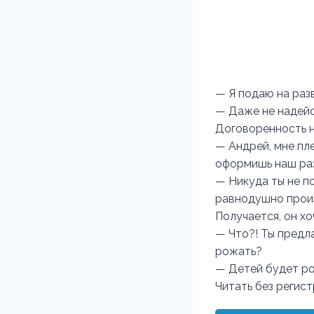
— Я подаю на раз
— Даже не надейс
Договоренность н
— Андрей, мне пле
оформишь наш ра
— Никуда ты не п
равнодушно прои
Получается, он хо
— Что?! Ты предл
рожать?
— Детей будет рож
Читать без регис