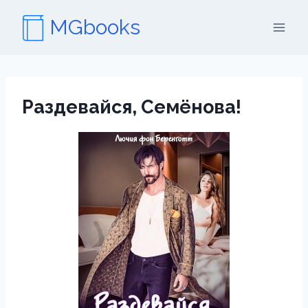
Перейти
MGbooks
к
содержимому
Раздевайся, Семёнова!