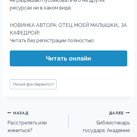
не разрешаю публиковать его на других
ресурсах ни в каком виде.
НОВИНКА АВТОРА: ОТЕЦ МОЕЙ МАЛЫШКИ… ЗА
КАФЕДРОЙ!
Читать без регистрации полностью:
Читать онлайн
Метки
Лючия фон Беренготт
записи:
Навигация
НАЗАД
ДАЛЕЕ
по
Расстрелять или
Библиотекарь
жениться?
государя. Академия
записям