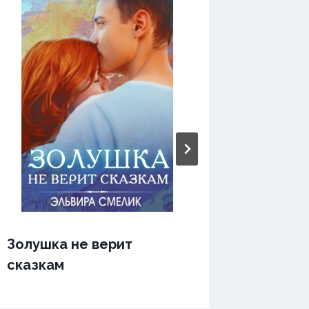
Золушка не верит
Золушк
сказкам