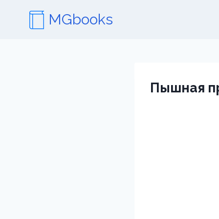
Перейти
MGbooks
к
содержимому
Пышная п