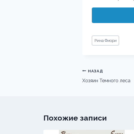
Метки
Рина Фиори
записи:
Навигация
НАЗАД
по
Хозяин Темного леса
записям
Похожие записи