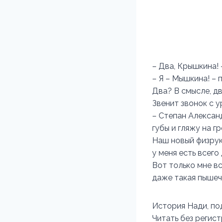
– Два, Крышкина!
– Я – Мышкина! – 
Два? В смысле, д
Звенит звонок с у
– Степан Алексан
губы и гляжу на г
Наш новый физрук
у меня есть всего
Вот только мне вс
даже такая пышеч
История Нади, 
Читать без регис