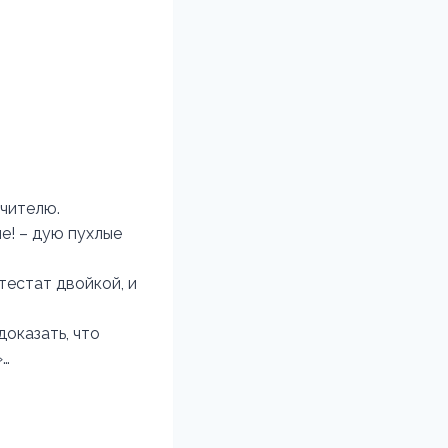
учителю.
е! – дую пухлые
естат двойкой, и
доказать, что
»…