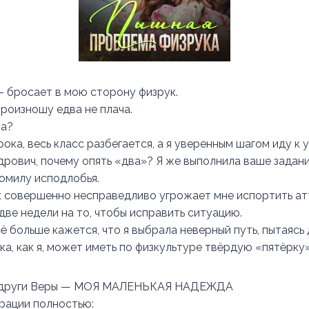
 – бросает в мою сторону физрук.
произношу едва не плача.
ва?
рока, весь класс разбегается, а я уверенным шагом иду к 
дрович, почему опять «два»? Я же выполнила ваше задани
ромилу исподлобья.
 совершенно несправедливо угрожает мне испортить атт
 две недели на то, чтобы исправить ситуацию.
ё больше кажется, что я выбрала неверный путь, пытаясь 
ка, как я, может иметь по физкультуре твёрдую «пятёрку
подруги Веры — МОЯ МАЛЕНЬКАЯ НАДЕЖДА
трации полностью: