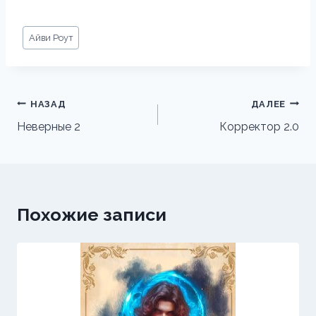
Метки
Айви Роут
записи:
Навигация
НАЗАД
ДАЛЕЕ
по
Неверные 2
Корректор 2.0
записям
Похожие записи