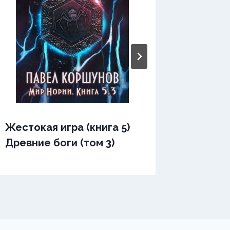
Жестокая игра (книга 5)
Жесток
Древние боги (том 3)
Древни