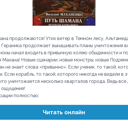
на продолжаются! Утих ветер в Темном лесу, Альтамеда
, Гераника продолжает вынашивать планы уничтожения в
ионы начал входить в привычную колею обыденности и п
я Махана! Новые сценарии, новые монстры, новые Подземе
н не знает слова «привычно». Если ученик, то такой, ко
. Если корабль, то такой, которого никогда не видели в 
 что уничтожается несколько кварталов города. Ведь все
 ощущения!
трации полностью:
Читать онлайн