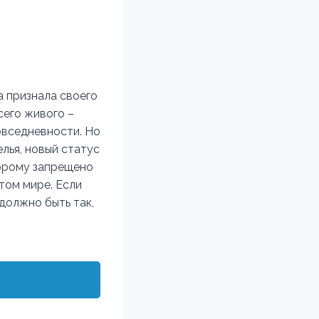
 признала своего
сего живого –
овседневности. Но
лья, новый статус
торому запрещено
этом мире. Если
 должно быть так,