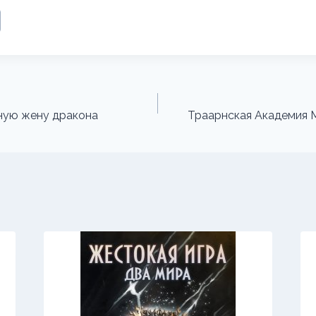
ную жену дракона
Траарнская Академия М