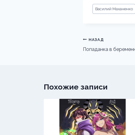
Метки
Василий Маханенко
записи:
Навигация
НАЗАД
по
Попаданка в беремен
записям
Похожие записи