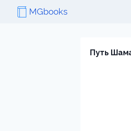
Перейти
MGbooks
к
содержимому
Путь Шама