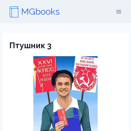
Перейти
MGbooks
к
содержимому
Птушник 3