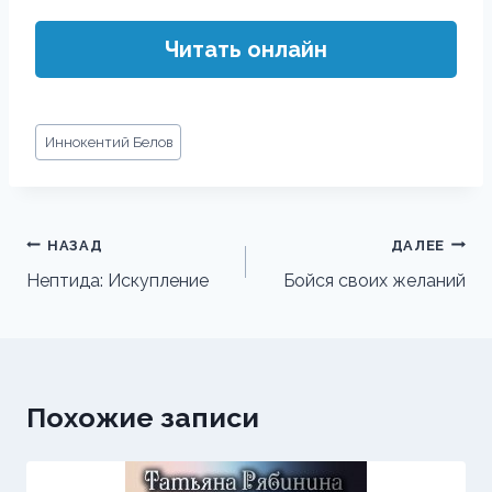
Читать онлайн
Метки
Иннокентий Белов
записи:
Навигация
НАЗАД
ДАЛЕЕ
по
Нептида: Искупление
Бойся своих желаний
записям
Похожие записи