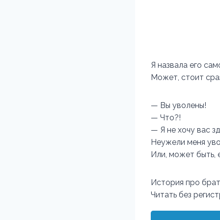
Я назвала его сам
Может, стоит сра
— Вы уволены!
— Что?!
— Я не хочу вас з
Неужели меня уво
Или, может быть,
История про брат
Читать без регис