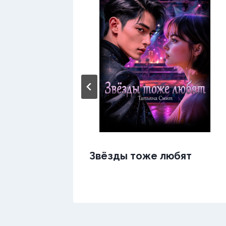
ись.Я
Звёзды тоже любят