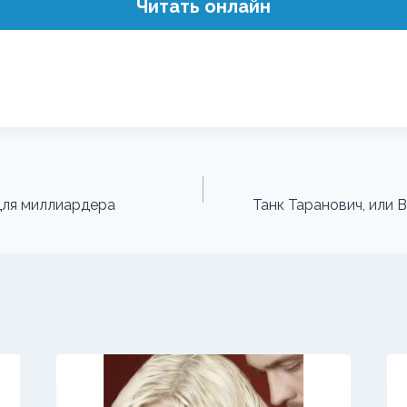
Читать онлайн
для миллиардера
Танк Таранович, или 