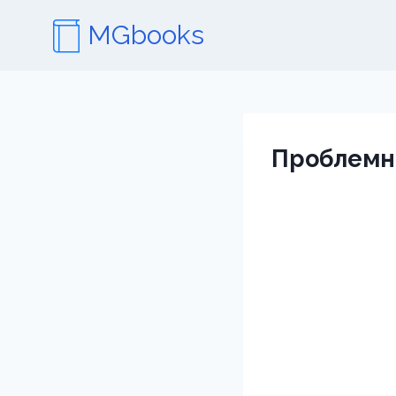
Перейти
MGbooks
к
содержимому
Проблемна