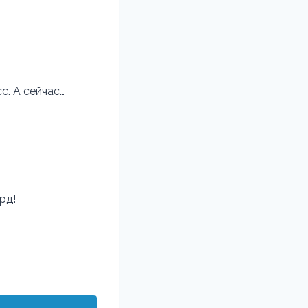
с. А сейчас…
рд!