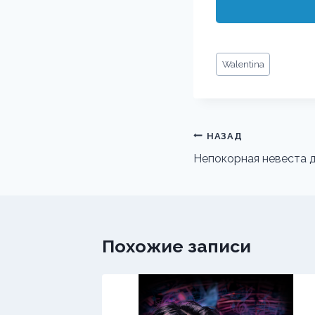
Метки
Walentina
записи:
Навигация
НАЗАД
по
Непокорная невеста 
записям
Похожие записи