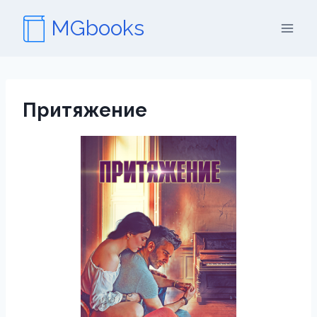
Перейти
MGbooks
к
содержимому
Притяжение