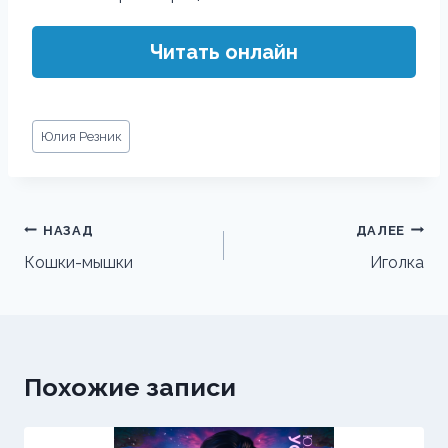
Читать онлайн
Метки
Юлия Резник
записи:
Навигация
НАЗАД
ДАЛЕЕ
по
Кошки-мышки
Иголка
записям
Похожие записи