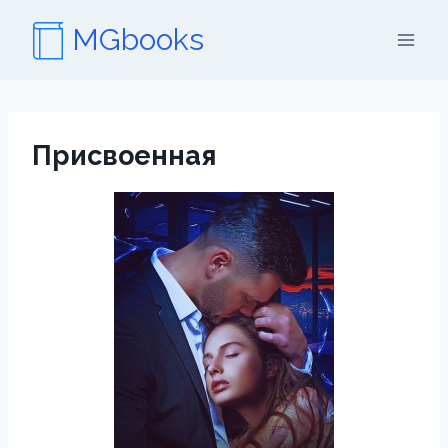
Перейти
MGbooks
к
содержимому
Присвоенная