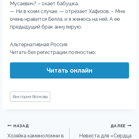
Мусаевич? – охает бабушка.
— Ни в коем случае, — отрезает Хафизов. – Мне
очень нравится Белла, и я женюсь на ней. А ее
предыдущий брак аннулирую.
Альтернативная Россия
Читать без регистрации полностью:
Читать онлайн
Метки
Виктория Волкова
записи:
Навигация
НАЗАД
ДАЛЕЕ
по
Хозяйка каменоломни в
Невеста для «Сердца