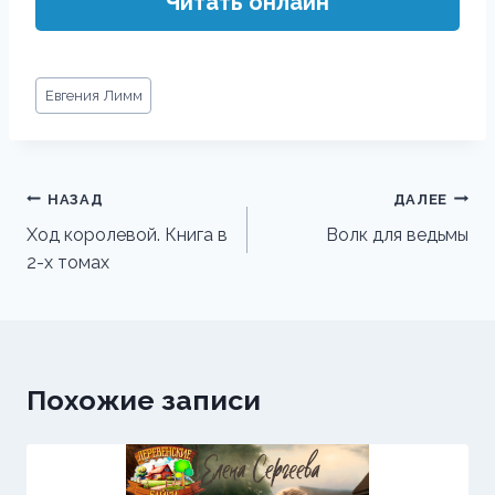
Читать онлайн
Метки
Евгения Лимм
записи:
Навигация
НАЗАД
ДАЛЕЕ
по
Ход королевой. Книга в
Волк для ведьмы
2-х томах
записям
Похожие записи