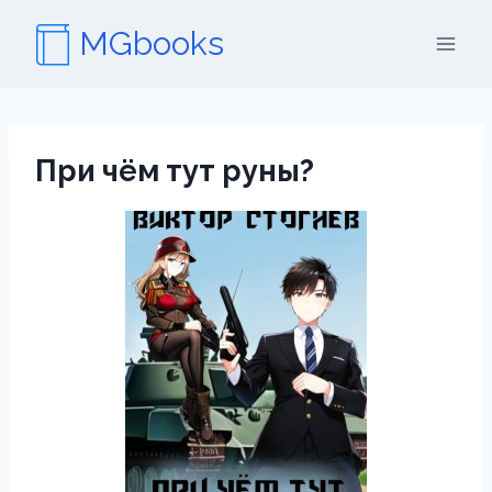
Перейти
MGbooks
к
содержимому
При чём тут руны?