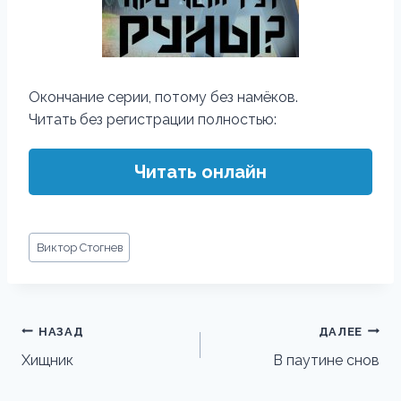
Окончание серии, потому без намёков.
Читать без регистрации полностью:
Читать онлайн
Метки
Виктор Стогнев
записи:
Навигация
НАЗАД
ДАЛЕЕ
по
Хищник
В паутине снов
записям