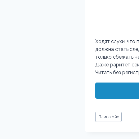
Ходят слухи, что 
должна стать сле
только сбежать не
Даже раритет семе
Читать без регис
Метки
Ллина Айс
записи: