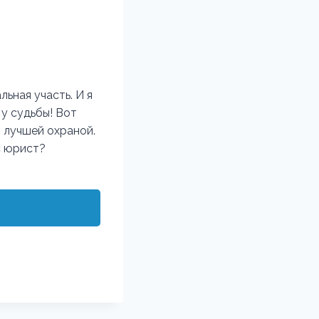
льная участь. И я
 у судьбы! Вот
л лучшей охраной.
с юрист?