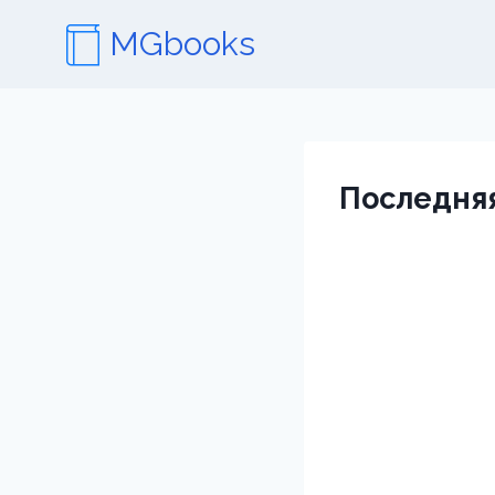
Перейти
MGbooks
к
содержимому
Последняя