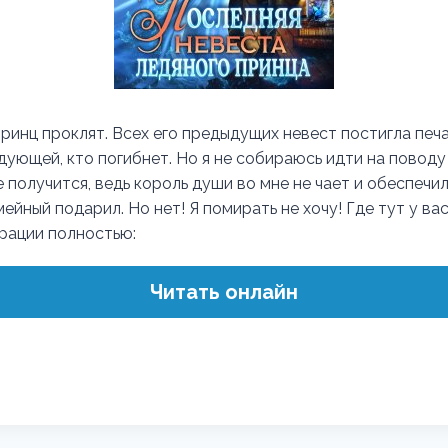
принц проклят. Всех его предыдущих невест постигла печа
дующей, кто погибнет. Но я не собираюсь идти на поводу
 получится, ведь король души во мне не чает и обеспечи
йный подарил. Но нет! Я помирать не хочу! Где тут у ва
трации полностью:
Читать онлайн