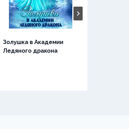
Золушка в Академии
Золушк
Ледяного дракона
или Эт
милорд