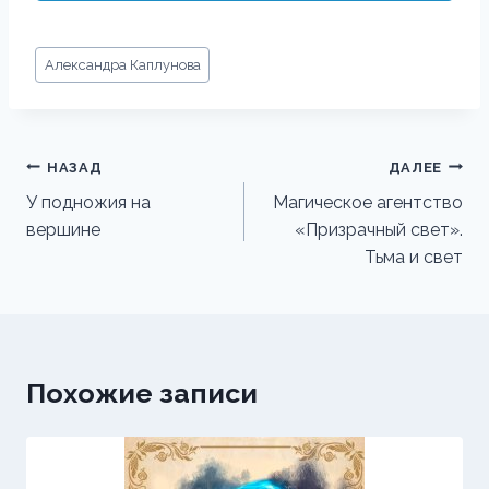
Метки
Александра Каплунова
записи:
Навигация
НАЗАД
ДАЛЕЕ
по
У подножия на
Магическое агентство
вершине
«Призрачный свет».
записям
Тьма и свет
Похожие записи