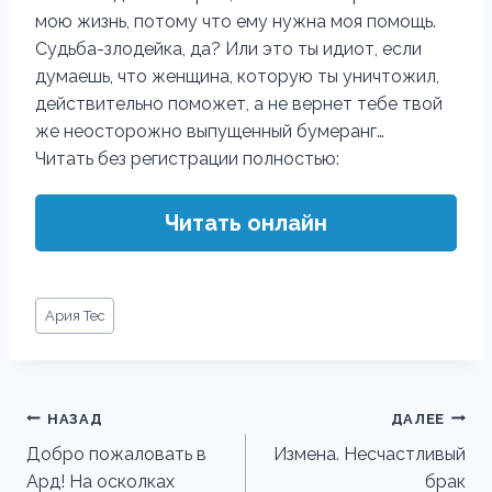
мою жизнь, потому что ему нужна моя помощь.
Судьба-злодейка, да? Или это ты идиот, если
думаешь, что женщина, которую ты уничтожил,
действительно поможет, а не вернет тебе твой
же неосторожно выпущенный бумеранг…
Читать без регистрации полностью:
Читать онлайн
Метки
Ария Тес
записи:
Навигация
НАЗАД
ДАЛЕЕ
по
Добро пожаловать в
Измена. Несчастливый
Ард! На осколках
брак
записям