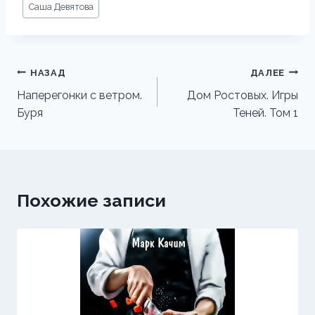
Саша Девятова
записи:
Навигация
НАЗАД
ДАЛЕЕ
по
Наперегонки с ветром.
Дом Ростовых. Игры
Буря
Теней. Том 1
записям
Похожие записи