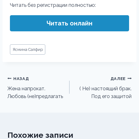
Читать без регистрации полностью:
Читать онлайн
Метки
Ясмина Сапфир
записи:
Навигация
НАЗАД
ДАЛЕЕ
по
Жена напрокат.
( Не) настоящий брак.
Любовь (не)предлагать
Под его защитой
записям
Похожие записи