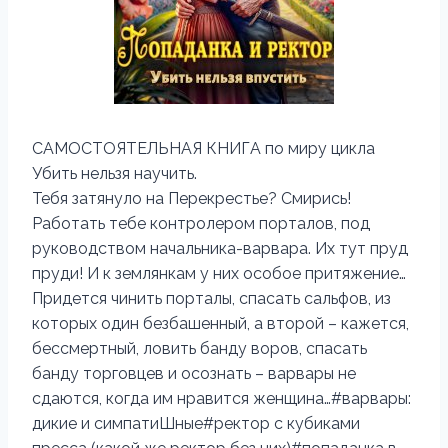
САМОСТОЯТЕЛЬНАЯ КНИГА по миру цикла
Убить нельзя научить.
Тебя затянуло на Перекрестье? Смирись!
Работать тебе контролером порталов, под
руководством начальника-варвара. Их тут пруд
пруди! И к землянкам у них особое притяжение…
Придется чинить порталы, спасать сальфов, из
которых один безбашенный, а второй – кажется,
бессмертный, ловить банду воров, спасать
банду торговцев и осознать – варвары не
сдаются, когда им нравится женщина…#варвары:
дикие и симпатиШные#ректор с кубиками