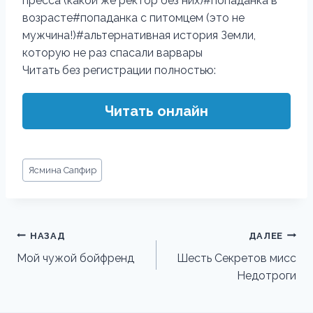
пресса (какой же ректор без них)#попаданка в
возрасте#попаданка с питомцем (это не
мужчина!)#альтернативная история Земли,
которую не раз спасали варвары
Читать без регистрации полностью:
Читать онлайн
Метки
Ясмина Сапфир
записи:
Навигация
НАЗАД
ДАЛЕЕ
по
Мой чужой бойфренд
Шесть Секретов мисс
Недотроги
записям