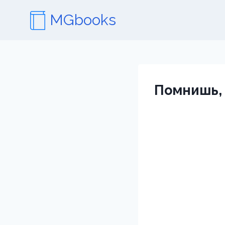
Перейти
MGbooks
к
содержимому
Помнишь, 