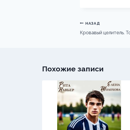
Навигация
НАЗАД
по
Кровавый целитель. То
записям
Похожие записи