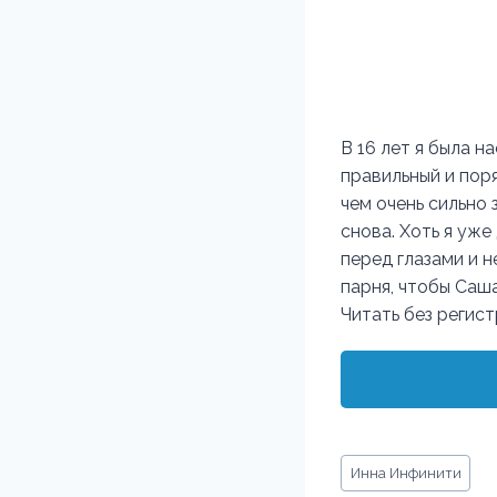
В 16 лет я была н
правильный и поря
чем очень сильно 
снова. Хоть я уже
перед глазами и н
парня, чтобы Саша
Читать без регис
Метки
Инна Инфинити
записи: