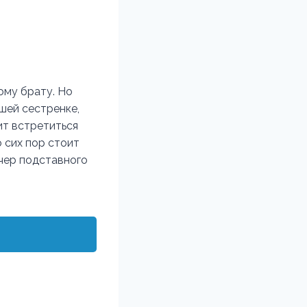
ому брату. Но
шей сестренке,
ит встретиться
о сих пор стоит
ечер подставного