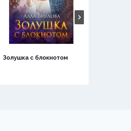
Золушка с блокнотом
Золушк
сказка