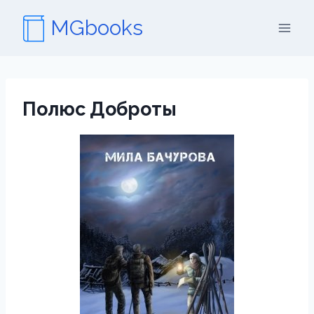
Перейти
MGbooks
к
содержимому
Полюс Доброты