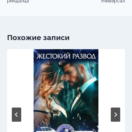
риндалца
Универсал
записям
Похожие записи