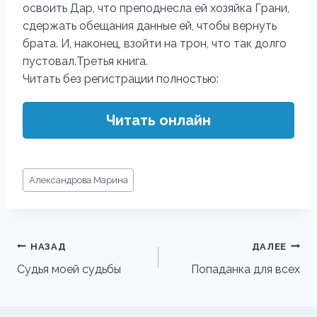
освоить Дар, что преподнесла ей хозяйка Грани,
сдержать обещания данные ей, чтобы вернуть
брата. И, наконец, взойти на трон, что так долго
пустовал.Третья книга.
Читать без регистрации полностью:
Читать онлайн
Метки
Александрова Марина
записи:
Навигация
НАЗАД
ДАЛЕЕ
по
Судья моей судьбы
Попаданка для всех
записям