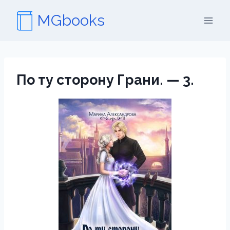
Перейти
MGbooks
к
содержимому
По ту сторону Грани. — 3.