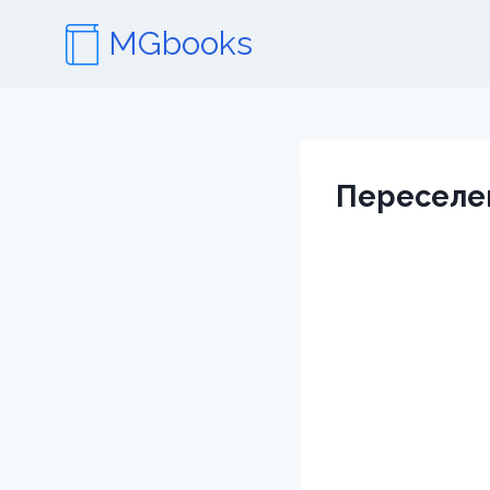
Перейти
MGbooks
к
содержимому
Переселен