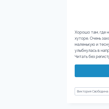
Хорошо там, где н
хуторе. Очень зах
маленькую и тесн
улыбнулась в нап
Читать без регис
Метки
Виктория Свободина
записи: