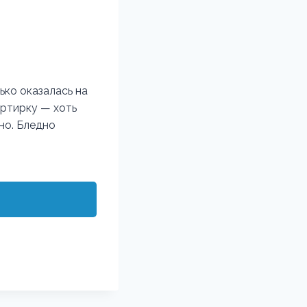
ько оказалась на
артирку — хоть
но. Бледно