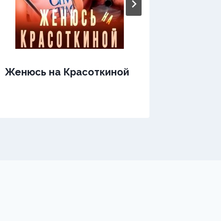
Женюсь на Красоткиной
Женски