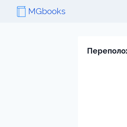
Перейти
MGbooks
к
содержимому
Переполох