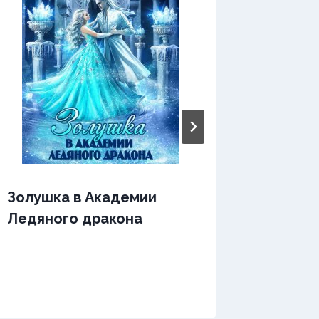
Золушка в Академии
Золушк
Ледяного дракона
или Эт
милорд