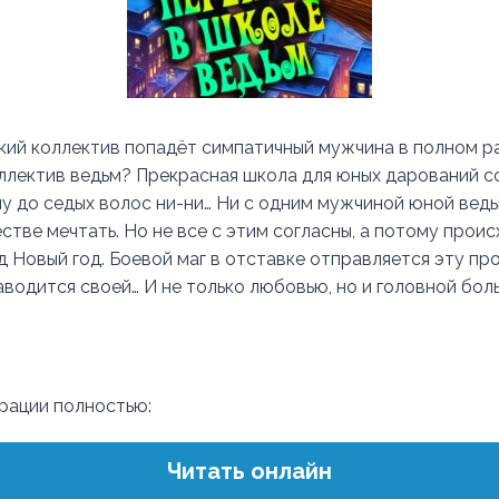
ский коллектив попадёт симпатичный мужчина в полном р
оллектив ведьм? Прекрасная школа для юных дарований с
у до седых волос ни-ни… Ни с одним мужчиной юной вед
стве мечтать. Но не все с этим согласны, а потому прои
д Новый год. Боевой маг в отставке отправляется эту пр
аводится своей… И не только любовью, но и головной бол
трации полностью:
Читать онлайн