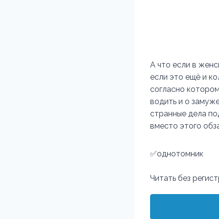
А что если в жен
если это ещё и к
согласно котором
водить и о замуже
странные дела по
вместо этого обз
✅однотомник
Читать без регис