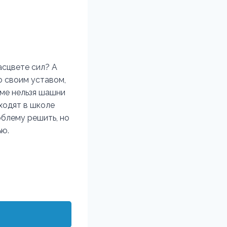
асцвете сил? А
о своим уставом,
ьме нельзя шашни
сходят в школе
облему решить, но
ью.