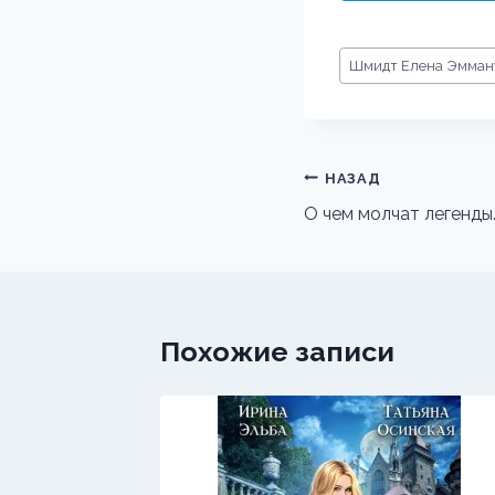
Метки
Шмидт Елена Эмман
записи:
Навигация
НАЗАД
по
О чем молчат легенды
записям
Похожие записи