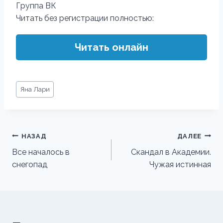
Группа ВК
Читать без регистрации полностью:
Читать онлайн
Метки
Яна Лари
записи:
Навигация
НАЗАД
ДАЛЕЕ
по
Все началось в
Скандал в Академии.
снегопад
Чужая истинная
записям