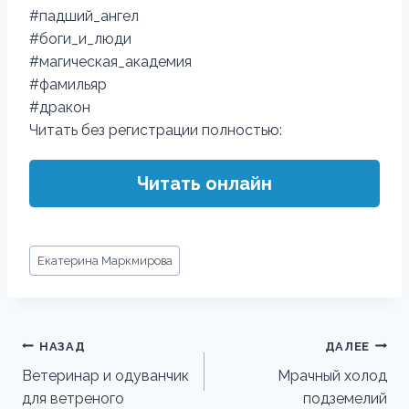
#падший_ангел
#боги_и_люди
#магическая_академия
#фамильяр
#дракон
Читать без регистрации полностью:
Читать онлайн
Метки
Екатерина Маркмирова
записи:
Навигация
НАЗАД
ДАЛЕЕ
по
Ветеринар и одуванчик
Мрачный холод
для ветреного
подземелий
записям