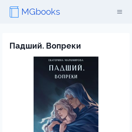
Перейти
MGbooks
к
содержимому
Падший. Вопреки